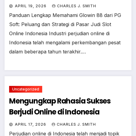
APRIL 19, 2026
CHARLES J. SMITH
Panduan Lengkap Memahami Glowin 88 dari PG
Soft: Peluang dan Strategi di Pasar Judi Slot
Online Indonesia Industri perjudian online di
Indonesia telah mengalami perkembangan pesat
dalam beberapa tahun terakhir.…
Uncategorized
Mengungkap Rahasia Sukses
Berjudi Online di Indonesia
APRIL 17, 2026
CHARLES J. SMITH
Perjudian online di Indonesia telah menjadi topik