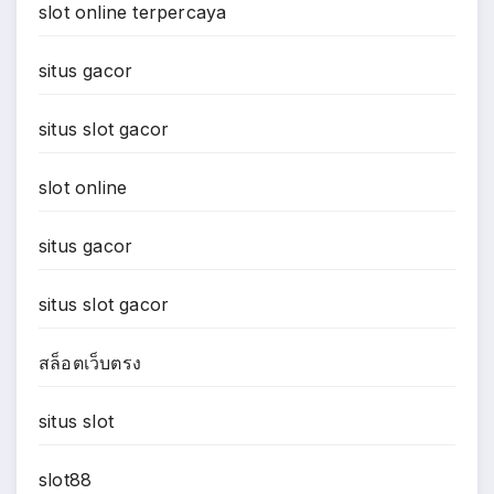
slot online terpercaya
situs gacor
situs slot gacor
slot online
situs gacor
situs slot gacor
สล็อตเว็บตรง
situs slot
slot88