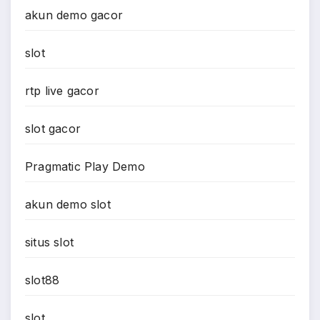
akun demo gacor
slot
rtp live gacor
slot gacor
Pragmatic Play Demo
akun demo slot
situs slot
slot88
slot