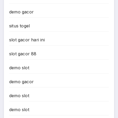
demo gacor
situs togel
slot gacor hari ini
slot gacor 88
demo slot
demo gacor
demo slot
demo slot