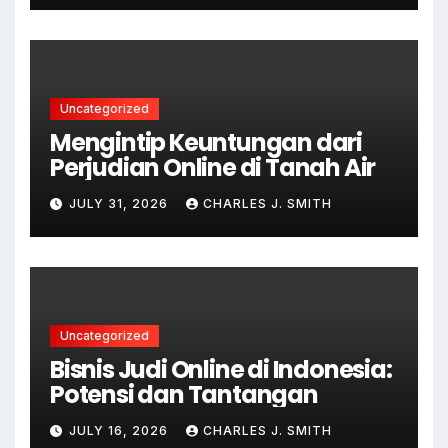
Uncategorized
Mengintip Keuntungan dari
Perjudian Online di Tanah Air
JULY 31, 2026
CHARLES J. SMITH
Uncategorized
Bisnis Judi Online di Indonesia:
Potensi dan Tantangan
JULY 16, 2026
CHARLES J. SMITH