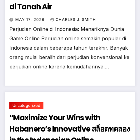
di Tanah Air
MAY 17, 2026
CHARLES J. SMITH
Perjudian Online di Indonesia: Menariknya Dunia
Game Online Perjudian online semakin populer di
Indonesia dalam beberapa tahun terakhir. Banyak
orang mulai beralih dari perjudian konvensional ke
perjudian online karena kemudahannya.…
Uncategorized
“Maximize Your Wins with
Habanero’s Innovative สล็อตทดลอง