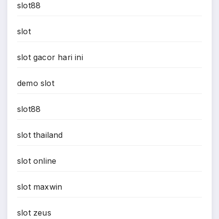
slot88
slot
slot gacor hari ini
demo slot
slot88
slot thailand
slot online
slot maxwin
slot zeus