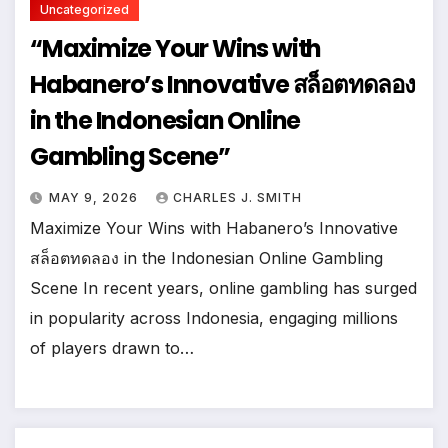
Uncategorized
“Maximize Your Wins with
Habanero’s Innovative สล็อตทดลอง
in the Indonesian Online
Gambling Scene”
MAY 9, 2026
CHARLES J. SMITH
Maximize Your Wins with Habanero’s Innovative
สล็อตทดลอง in the Indonesian Online Gambling
Scene In recent years, online gambling has surged
in popularity across Indonesia, engaging millions
of players drawn to…