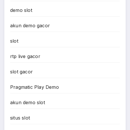
demo slot
akun demo gacor
slot
rtp live gacor
slot gacor
Pragmatic Play Demo
akun demo slot
situs slot