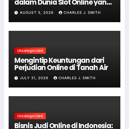
dalam Dunia Slot Online yang
Perlu Diketahui Pemain
AUGUST 5, 2026
CHARLES J. SMITH
Uncategorized
Mengintip Keuntungan dari
Perjudian Online di Tanah Air
JULY 31, 2026
CHARLES J. SMITH
Uncategorized
Bisnis Judi Online di Indonesia: