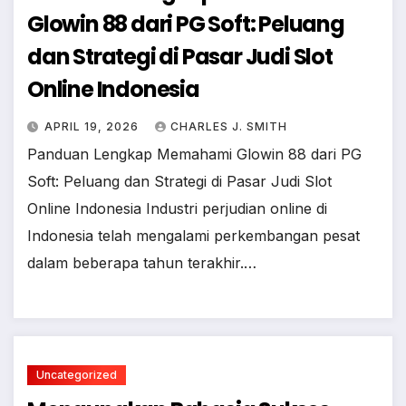
Glowin 88 dari PG Soft: Peluang
dan Strategi di Pasar Judi Slot
Online Indonesia
APRIL 19, 2026
CHARLES J. SMITH
Panduan Lengkap Memahami Glowin 88 dari PG
Soft: Peluang dan Strategi di Pasar Judi Slot
Online Indonesia Industri perjudian online di
Indonesia telah mengalami perkembangan pesat
dalam beberapa tahun terakhir.…
Uncategorized