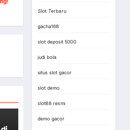
ng!
Slot Terbaru
gacha168
slot deposit 5000
judi bola
situs slot gacor
slot demo
slot88 resmi
demo gacor
 di