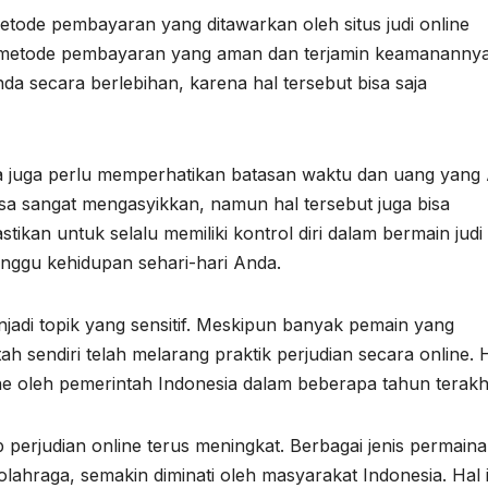
etode pembayaran yang ditawarkan oleh situs judi online
an metode pembayaran yang aman dan terjamin keamanannya
nda secara berlebihan, karena hal tersebut bisa saja
nda juga perlu memperhatikan batasan waktu dan uang yang
isa sangat mengasyikkan, namun hal tersebut juga bisa
kan untuk selalu memiliki kontrol diri dalam bermain judi
anggu kehidupan sehari-hari Anda.
enjadi topik yang sensitif. Meskipun banyak pemain yang
 sendiri telah melarang praktik perjudian secara online. H
line oleh pemerintah Indonesia dalam beberapa tahun terakhi
perjudian online terus meningkat. Berbagai jenis permainan
 olahraga, semakin diminati oleh masyarakat Indonesia. Hal i