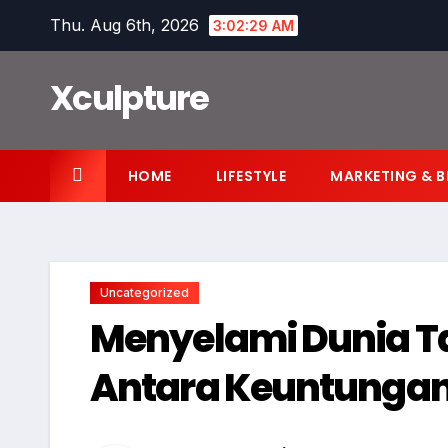
Thu. Aug 6th, 2026
3:02:30 AM
Xculpture
HOME
LIFESTYLE
MARKETING & 
Uncategorized
Menyelami Dunia Ta
Antara Keuntungan 