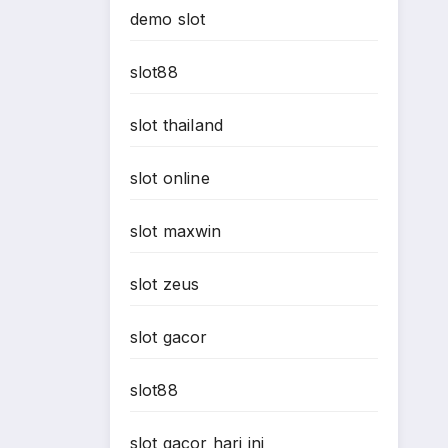
demo slot
slot88
slot thailand
slot online
slot maxwin
slot zeus
slot gacor
slot88
slot gacor hari ini