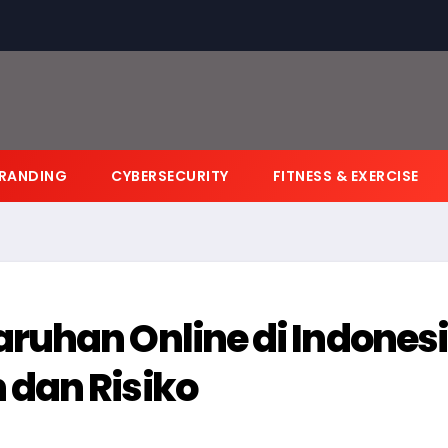
BRANDING
CYBERSECURITY
FITNESS & EXERCISE
ruhan Online di Indonesi
dan Risiko