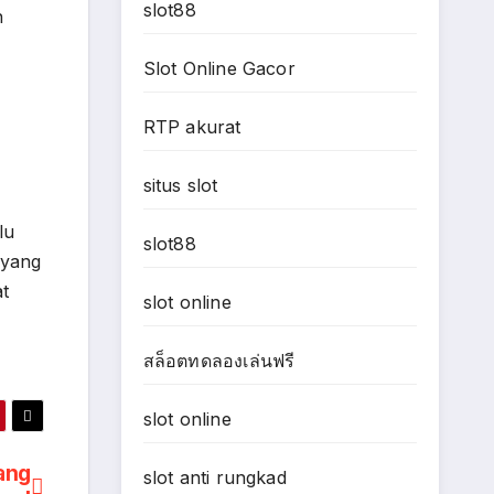
slot88
n
Slot Online Gacor
RTP akurat
situs slot
lu
slot88
 yang
t
slot online
สล็อตทดลองเล่นฟรี
slot online
yang
slot anti rungkad