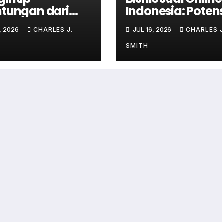
tungan dari
Indonesia: Poten
udian Online di
dan Tantangan
, 2026
CHARLES J.
JUL 16, 2026
CHARLES J
h Air
SMITH