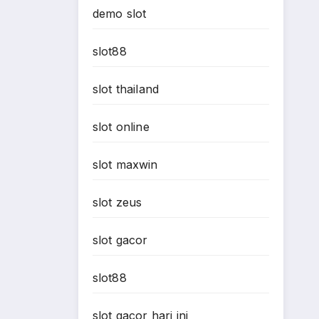
demo slot
slot88
slot thailand
slot online
slot maxwin
slot zeus
slot gacor
slot88
slot gacor hari ini