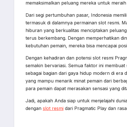
memaksimalkan peluang mereka untuk meraih
Dari segi pertumbuhan pasar, Indonesia memili
termasuk di dalamnya permainan slot resmi. 
hiburan yang berkualitas menciptakan peluang
terus berkembang. Dengan memperhatikan din
kebutuhan pemain, mereka bisa mencapai posisi 
Dengan kehadiran dan potensi slot resmi Pragma
semakin bervariasi. Semua faktor ini membuat
sebagai bagian dari gaya hidup modern di era di
yang mampu menarik minat pemain dari berbaga
para pemain dapat merasakan sensasi yang dita
Jadi, apakah Anda siap untuk menjelajahi dun
dengan
slot resmi
dari Pragmatic Play dan rasak