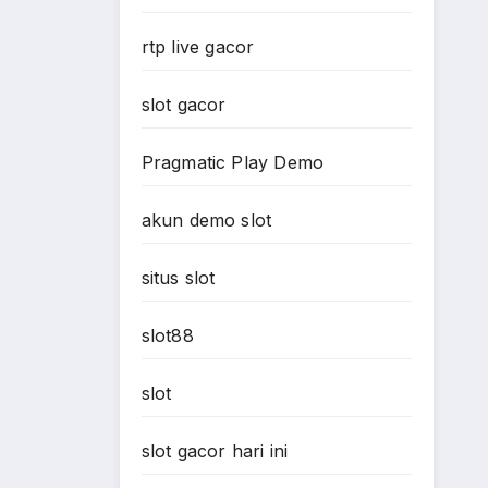
rtp live gacor
slot gacor
Pragmatic Play Demo
akun demo slot
situs slot
slot88
slot
slot gacor hari ini