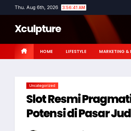
Thu. Aug 6th, 2026
3:56:42 AM
Xculpture
HOME
LIFESTYLE
MARKETING &
Uncategorized
Slot Resmi Pragmat
Potensi di Pasar Jud