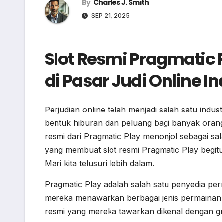
By
Charles J. Smith
SEP 21, 2025
Slot Resmi Pragmatic 
di Pasar Judi Online I
Perjudian online telah menjadi salah satu ind
bentuk hiburan dan peluang bagi banyak oran
resmi dari Pragmatic Play menonjol sebagai sal
yang membuat slot resmi Pragmatic Play begitu
Mari kita telusuri lebih dalam.
Pragmatic Play adalah salah satu penyedia per
mereka menawarkan berbagai jenis permainan, m
resmi yang mereka tawarkan dikenal dengan graf