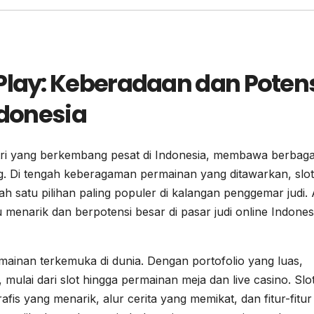
Play: Keberadaan dan Poten
ndonesia
ustri yang berkembang pesat di Indonesia, membawa berbaga
g. Di tengah keberagaman permainan yang ditawarkan, slot
ah satu pilihan paling populer di kalangan penggemar judi.
 menarik dan berpotensi besar di pasar judi online Indones
mainan terkemuka di dunia. Dengan portofolio yang luas,
ulai dari slot hingga permainan meja dan live casino. Slo
is yang menarik, alur cerita yang memikat, dan fitur-fitur