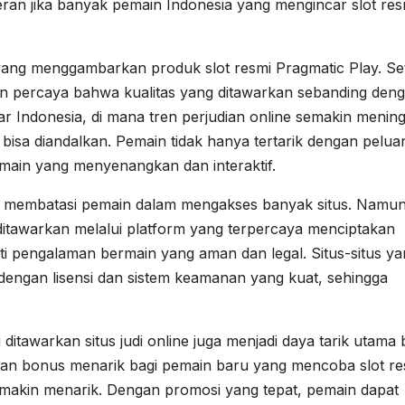
heran jika banyak pemain Indonesia yang mengincar slot res
 yang menggambarkan produk slot resmi Pragmatic Play. Se
ain percaya bahwa kualitas yang ditawarkan sebanding den
Indonesia, di mana tren perjudian online semakin mening
 bisa diandalkan. Pemain tidak hanya tertarik dengan pelua
main yang menyenangkan dan interaktif.
sia membatasi pemain dalam mengakses banyak situs. Namun
 ditawarkan melalui platform yang terpercaya menciptakan
i pengalaman bermain yang aman dan legal. Situs-situs ya
 dengan lisensi dan sistem keamanan yang kuat, sehingga
ditawarkan situs judi online juga menjadi daya tarik utama 
an bonus menarik bagi pemain baru yang mencoba slot re
akin menarik. Dengan promosi yang tepat, pemain dapat