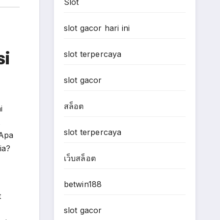
Slot
slot gacor hari ini
si
slot terpercaya
slot gacor
สล็อต
i
slot terpercaya
 Apa
ia?
เว็บสล็อต
betwin188
t
slot gacor