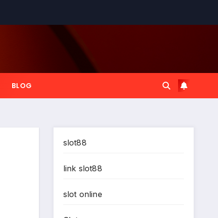
BLOG
slot88
link slot88
slot online