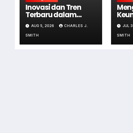
Inovasi dan Tren
Meng
Terbaru dalam
Keun
Dunia Slot Online
Perj
AUG 5, 2026
CHARLES J.
JUL 3
yang Perlu Diketahui
Tana
Pemain
SMITH
SMITH