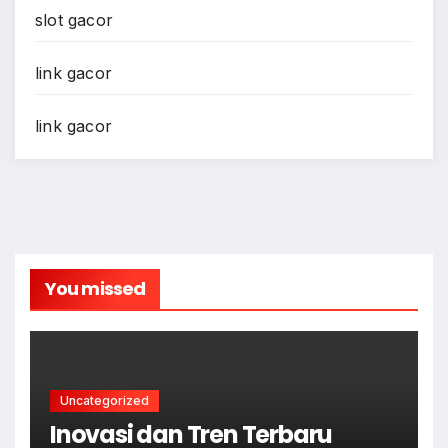
slot gacor
link gacor
link gacor
You missed
Uncategorized
Inovasi dan Tren Terbaru