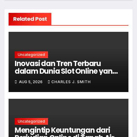
Related Post
Uncategorized
Inovasi dan Tren Terbaru
dalam Dunia Slot Online yang
Perlu Diketahui Pemain
AUG 5, 2026
CHARLES J. SMITH
Uncategorized
Mengintip Keuntungan dari