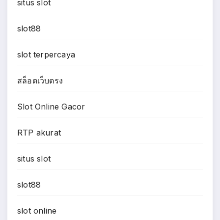
situs slot
slot88
slot terpercaya
สล็อตเว็บตรง
Slot Online Gacor
RTP akurat
situs slot
slot88
slot online