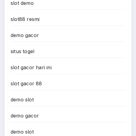
slot demo
slot88 resmi
demo gacor
situs togel
slot gacor hari ini
slot gacor 88
demo slot
demo gacor
demo slot