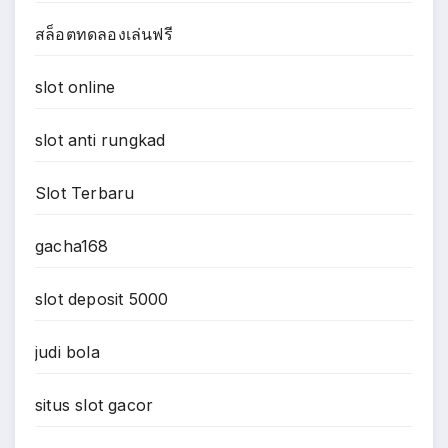
สล็อตทดลองเล่นฟรี
slot online
slot anti rungkad
Slot Terbaru
gacha168
slot deposit 5000
judi bola
situs slot gacor