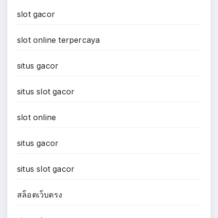
slot gacor
slot online terpercaya
situs gacor
situs slot gacor
slot online
situs gacor
situs slot gacor
สล็อตเว็บตรง