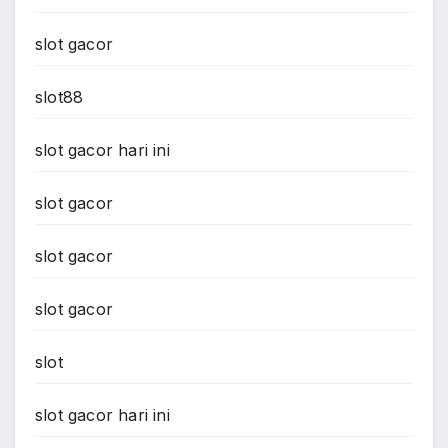
slot gacor
slot88
slot gacor hari ini
slot gacor
slot gacor
slot gacor
slot
slot gacor hari ini